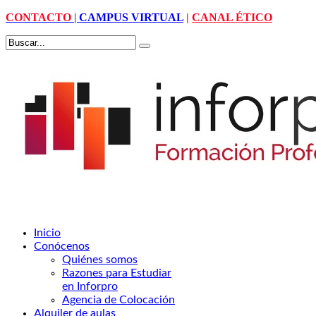
CONTACTO
|
CAMPUS VIRTUAL
|
CANAL ÉTICO
Inicio
Conócenos
Quiénes somos
Razones para Estudiar
en Inforpro
Agencia de Colocación
Alquiler de aulas