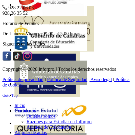
928 22 06 03
928 26 35 52
Horario de Verano:
De Lunes a Viernes: 09.00 a 15.00 horas
Siguenos en las Redes
Copyright © 2026 Inforpro.I Todos los derechos reservados
Política de privacidad
l
Política de Seguridad
|
Aviso legal
l
Política
de cookies
Goto Top
Inicio
Conócenos
Quiénes somos
Razones para Estudiar en Inforpro
Agencia de Colocación
Alquiler de aulas