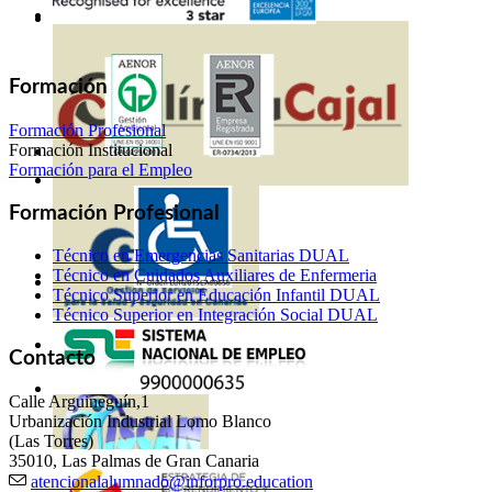
Formación
Formación Profesional
Formación Institucional
Formación para el Empleo
Formación Profesional
Técnico en Emergencias Sanitarias DUAL
Técnico en Cuidados Auxiliares de Enfermeria
Técnico Superior en Educación Infantil DUAL
Técnico Superior en Integración Social DUAL
Contacto
Calle Arguineguín,1
Urbanización Industrial Lomo Blanco
(Las Torres)
35010, Las Palmas de Gran Canaria
atencionalalumnado@inforpro.education