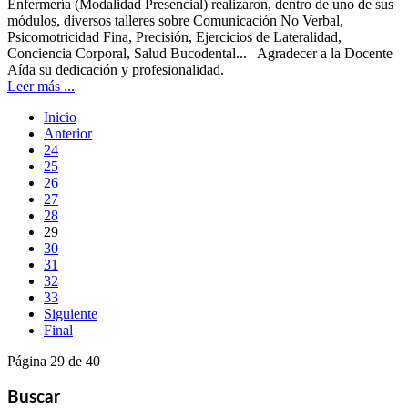
Enfermería (Modalidad Presencial) realizaron, dentro de uno de sus
módulos, diversos talleres sobre Comunicación No Verbal,
Psicomotricidad Fina, Precisión, Ejercicios de Lateralidad,
Conciencia Corporal, Salud Bucodental... Agradecer a la Docente
Aída su dedicación y profesionalidad.
Leer más ...
Inicio
Anterior
24
25
26
27
28
29
30
31
32
33
Siguiente
Final
Página 29 de 40
Buscar