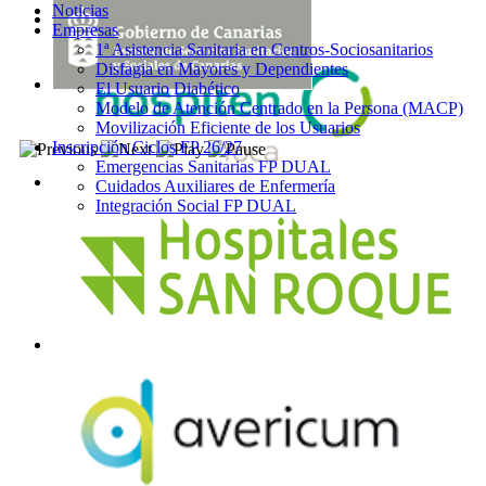
Noticias
Empresas
1ª Asistencia Sanitaria en Centros-Sociosanitarios
Disfagia en Mayores y Dependientes
El Usuario Diabético
Modelo de Atención Centrado en la Persona (MACP)
Movilización Eficiente de los Usuarios
Inscripción Ciclos FP 26/27
Emergencias Sanitarias FP DUAL
Cuidados Auxiliares de Enfermería
Integración Social FP DUAL