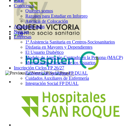
Inicio
Conócenos
Quiénes somos
Razones para Estudiar en Inforpro
Agencia de Colocación
Alquiler de aulas
Noticias
Empresas
1ª Asistencia Sanitaria en Centros-Sociosanitarios
Disfagia en Mayores y Dependientes
El Usuario Diabético
Modelo de Atención Centrado en la Persona (MACP)
Movilización Eficiente de los Usuarios
Inscripción Ciclos FP 26/27
Emergencias Sanitarias FP DUAL
Cuidados Auxiliares de Enfermería
Integración Social FP DUAL