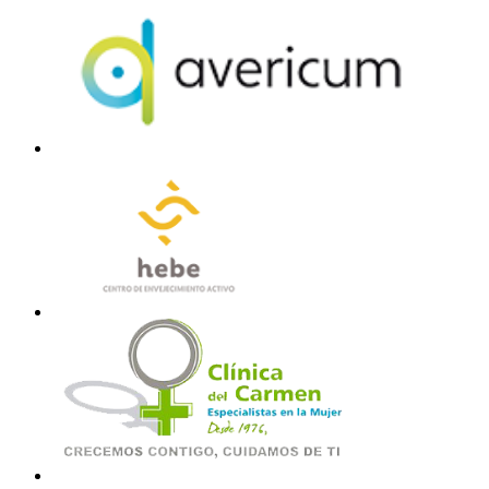
ar
tos
ción
ndo
iva
e
orando
tiva
entación
tos