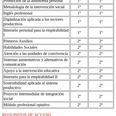
Promoción de la autonomía personal
1º
1º
Metodología de la intervención social
1º
1º
Inglés profesional
1º
1º
Digitalización aplicada a los sectores
1º
1º
productivos
Itinerario personal para la empleabilidad
1º
1º
I
Primeros Auxilios
2º
2º
Habilidades Sociales
2º
2º
Atención a las unidades de convivencia
2º
2º
Sistemas aumentativos y alternativos de
2º
2º
comunicación
Apoyo a la intervención educativa
2º
2º
Itinerario para la empleabildiad II
2º
2º
Sostenibilidad aplicada al sistema
2º
2º
productivo
Proyecto intermodular de integración
2º
2º
social
Módulo profesional optativo
2º
2º
REQUISITOS DE ACCESO