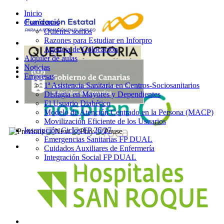
Inicio
Conócenos
Quiénes somos
Razones para Estudiar en Inforpro
Agencia de Colocación
Alquiler de aulas
Noticias
Empresas
1ª Asistencia Sanitaria en Centros-Sociosanitarios
Disfagia en Mayores y Dependientes
El Usuario Diabético
Modelo de Atención Centrado en la Persona (MACP)
Movilización Eficiente de los Usuarios
Inscripción Ciclos FP 26/27
Emergencias Sanitarias FP DUAL
Cuidados Auxiliares de Enfermería
Integración Social FP DUAL