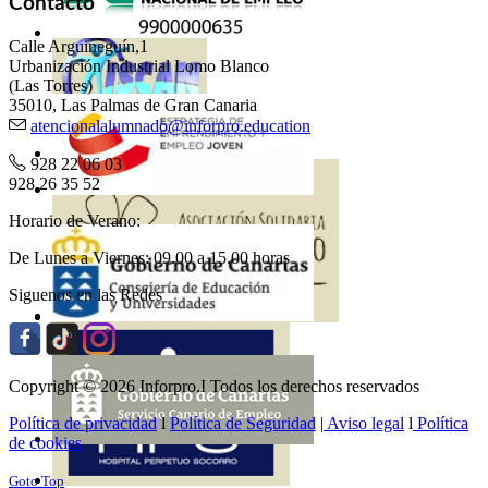
Contacto
Calle Arguineguín,1
Urbanización Industrial Lomo Blanco
(Las Torres)
35010, Las Palmas de Gran Canaria
atencionalalumnado@inforpro.education
928 22 06 03
928 26 35 52
Horario de Verano:
De Lunes a Viernes: 09.00 a 15.00 horas
Siguenos en las Redes
Copyright © 2026 Inforpro.I Todos los derechos reservados
Política de privacidad
l
Política de Seguridad
|
Aviso legal
l
Política
de cookies
Goto Top