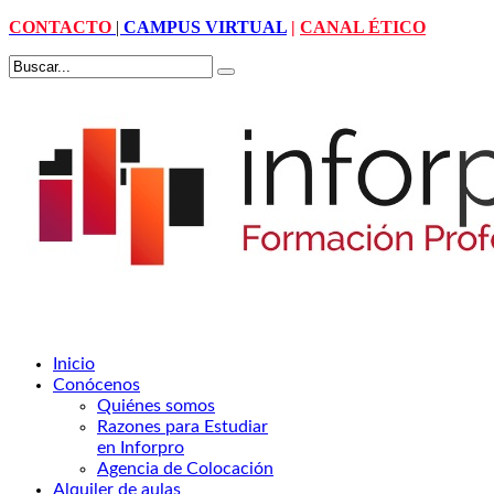
CONTACTO
|
CAMPUS VIRTUAL
|
CANAL ÉTICO
Inicio
Conócenos
Quiénes somos
Razones para Estudiar
en Inforpro
Agencia de Colocación
Alquiler de aulas