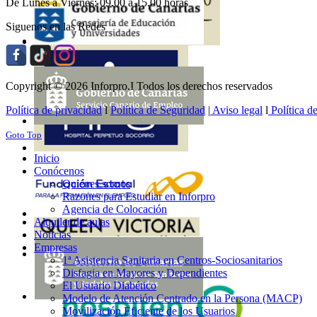
De Lunes a Viernes: 09.00 a 15.00 horas
Siguenos en las Redes
Copyright © 2026 Inforpro.I Todos los derechos reservados
Política de privacidad
l
Política de Seguridad
|
Aviso legal
l
Política d
Goto Top
Inicio
Conócenos
Quiénes somos
Razones para Estudiar en Inforpro
Agencia de Colocación
Alquiler de aulas
Noticias
Empresas
1ª Asistencia Sanitaria en Centros-Sociosanitarios
Disfagia en Mayores y Dependientes
El Usuario Diabético
Modelo de Atención Centrado en la Persona (MACP)
Movilización Eficiente de los Usuarios