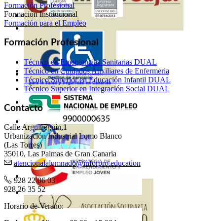
Formación Profesional
Formación Institucional
Formación para el Empleo
Formación Profesional
Técnico en Emergencias Sanitarias DUAL
Técnico en Cuidados Auxiliares de Enfermeria
Técnico Superior en Educación Infantil DUAL
Técnico Superior en Integración Social DUAL
Contacto
Calle Arguineguín,1
Urbanización Industrial Lomo Blanco
(Las Torres)
35010, Las Palmas de Gran Canaria
atencionalalumnado@inforpro.education
928 22 06 03
928 26 35 52
Horario de Verano: