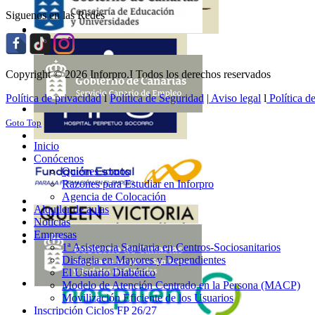
Siguenos en las Redes
Copyright © 2026 Inforpro.I Todos los derechos reservados
Política de privacidad
l
Política de Seguridad
|
Aviso legal
l
Política d
Goto Top
Inicio
Conócenos
Quiénes somos
Razones para Estudiar en Inforpro
Agencia de Colocación
Alquiler de aulas
Noticias
Empresas
1ª Asistencia Sanitaria en Centros-Sociosanitarios
Disfagia en Mayores y Dependientes
El Usuario Diabético
Modelo de Atención Centrado en la Persona (MACP)
Movilización Eficiente de los Usuarios
Inscripción Ciclos FP 26/27