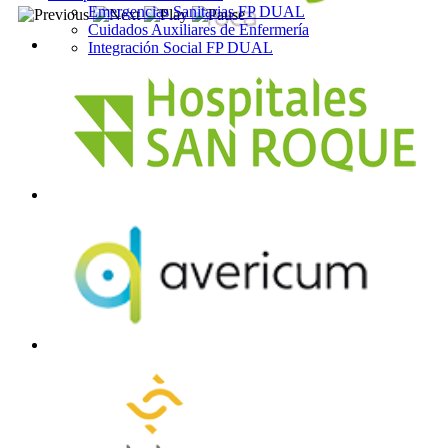
Emergencias Sanitarias FP DUAL
Cuidados Auxiliares de Enfermería
Integración Social FP DUAL