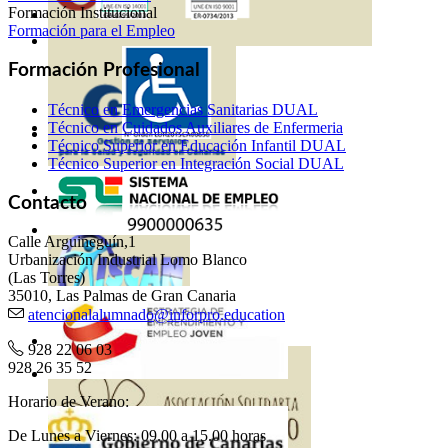
Formación Institucional
Formación para el Empleo
Formación Profesional
Técnico en Emergencias Sanitarias DUAL
Técnico en Cuidados Auxiliares de Enfermeria
Técnico Superior en Educación Infantil DUAL
Técnico Superior en Integración Social DUAL
Contacto
Calle Arguineguín,1
Urbanización Industrial Lomo Blanco
(Las Torres)
35010, Las Palmas de Gran Canaria
atencionalalumnado@inforpro.education
928 22 06 03
928 26 35 52
Horario de Verano:
De Lunes a Viernes: 09.00 a 15.00 horas